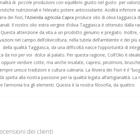
analità di piccole produzioni con equilibrio giusto nel gusto per valori
ristiche nutrizionali e l’elevato potere antiossidante. Acidità inferiore 
ra dei fiori,
l’Azienda agricola Capra
produce olio di oliva taggiasca d
ali. Il nostro olio extra vergine d’oliva Taggiasca è ottenuto dalla ra
Questa attenzione da vita a un prodotto genuino e pregiato. Inoltre, 
azioni nel campo dell’olivicoltura, nella tutela dell’ambiente e dei più 
 della qualità Taggiasca, da una difficoltà nasce l’opportunità di inte
a da noi per voi dolce al palato. Per questa ragione, Coll’Olio è ideal
 oppure verdure cotte, ma anche insalate, capresi, pinzimoni, brusche
mpre unisce tradizioni e cultura culinaria. La Riviera dei Fiori è il “lu
 spinta alla nostra passione per la qualità legata all’artigianalità. La
re l’armonia tra gli elementi. Questa è la nostra filosofia, da quattro
ecensioni dei clienti