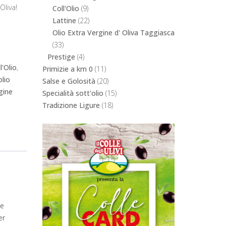
Oliva!
Coll'Olio
(9)
Lattine
(22)
Olio Extra Vergine d' Oliva Taggiasca
(33)
Prestige
(4)
l'Olio
,
Primizie a km 0
(11)
olio
Salse e Golosità
(20)
gine
Specialità sott'olio
(15)
Tradizione Ligure
(18)
ve
er