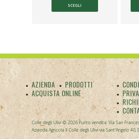
di
Questo
SCEGLI
prezzo:
prodotto
RELLO
da
ha
6,00 €
più
a
varianti.
14,00 €
Le
opzioni
possono
essere
scelte
nella
AZIENDA
PRODOTTI
CONDI
pagina
ACQUISTA ONLINE
PRIV
del
prodotto
RICHI
CONT
Colle degli Ulivi © 2026 Punto vendita: Via San Frances
Azienda Agricola Il Colle degli Ulivi via Sant'Angelo 