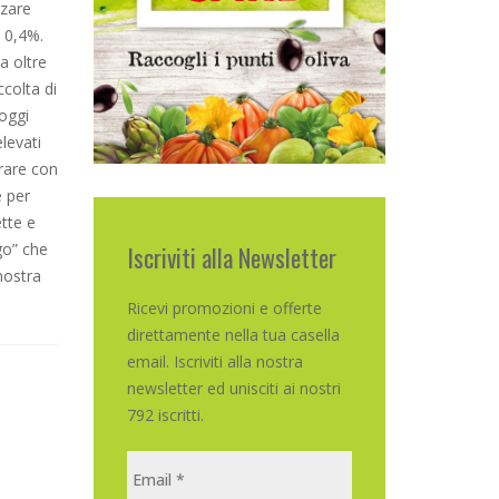
zzare
a 0,4%.
a oltre
ccolta di
oggi
elevati
grare con
e per
tte e
ogo” che
Iscriviti alla Newsletter
 nostra
Ricevi promozioni e offerte
direttamente nella tua casella
email. Iscriviti alla nostra
newsletter ed unisciti ai nostri
792 iscritti.