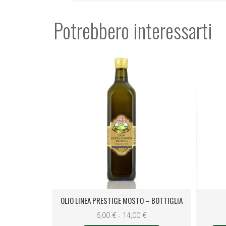
Potrebbero interessarti
 FILTRATO 1LT
OLIO LINEA PRESTIGE MOSTO – BOTTIGLIA
Fascia
6,00
€
-
14,00
€