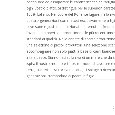
continuare ad assaporare le caratteristiche dell’artigi
ogni vostro piatto. Si distingue per le superiori caratte
100% Italiano. Nel cuore del Ponente Ligure, nella rivie
quattro generazioni con metodi esclusivamente artigian
olive sane e gustose, selezionate spremute a freddo. 
l’azienda ha aperto la produzione alle più recenti innov
standard di qualità. Nelle annate di scarsa produzione
una selezione di piccoli produttori una selezione scelt
accompagnare non solo piatti a base di carni bianche
infine pesce. Siamo nati sulla riva di un mare che da se
ispira il nostro mondo e il nostro modo di lavorare e dà
terra, suddivisa tra roccia e acqua, ci spinge a ricerca
generazioni, tramandata di padre in figlio.
R