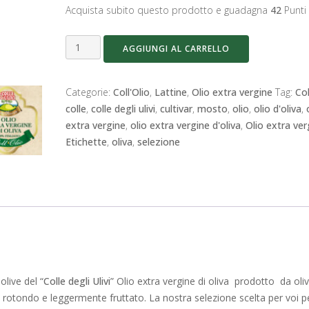
Acquista subito questo prodotto e guadagna
42
Punti 
Coll'Olio
AGGIUNGI AL CARRELLO
extra
vergine
d'oliva
Categorie:
Coll'Olio
,
Lattine
,
Olio extra vergine
Tag:
Col
Mosto
colle
,
colle degli ulivi
,
cultivar
,
mosto
,
olio
,
olio d'oliva
,
in
extra vergine
,
olio extra vergine d'oliva
,
Olio extra ver
latta
Etichette
,
oliva
,
selezione
3Lt
quantità
olive del “
Colle degli Ulivi
” Olio extra vergine di oliva prodotto da oli
e rotondo e leggermente fruttato. La nostra selezione scelta per voi p