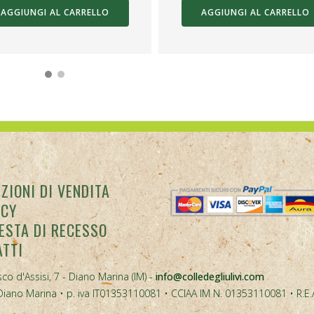
AGGIUNGI AL CARRELLO
AGGIUNGI AL CARRELLO
ZIONI DI VENDITA
ACY
ESTA DI RECESSO
ATTI
co d'Assisi, 7 - Diano Marina (IM) -
info@colledegliulivi.com
40, Diano Marina • p. iva IT01353110081 • CCIAA IM N. 01353110081 • R.E