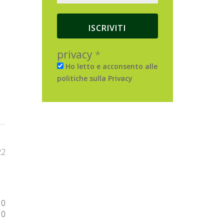
privacy
*
Ho letto e acconsento alle
politiche sulla Privacy
Data
22
di
pubblicazione
0
0