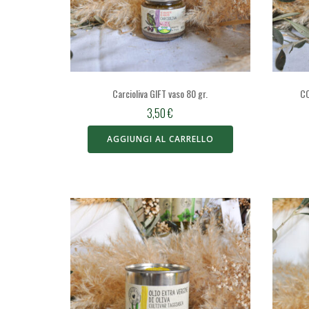
Carcioliva GIFT vaso 80 gr.
CO
3,50
€
AGGIUNGI AL CARRELLO