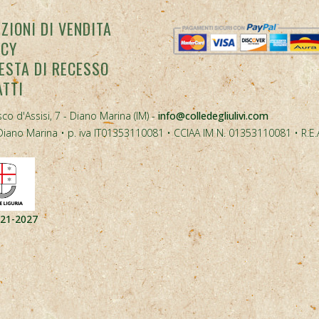
ZIONI DI VENDITA
ACY
ESTA DI RECESSO
ATTI
co d'Assisi, 7 - Diano Marina (IM) -
info@colledegliulivi.com
40, Diano Marina • p. iva IT01353110081 • CCIAA IM N. 01353110081 • R.E
021-2027