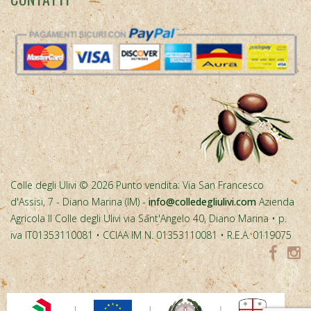
Colle degli Ulivi © 2026 Punto vendita: Via San Francesco
d'Assisi, 7 - Diano Marina (IM) -
info@colledegliulivi.com
Azienda
Agricola Il Colle degli Ulivi via Sant'Angelo 40, Diano Marina • p.
iva IT01353110081 • CCIAA IM N. 01353110081 • R.E.A. 0119075
Spesa cofinanziata con risorse del PR FESR Liguria 2021-2027