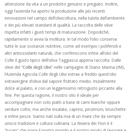
attenzione da vita a un prodotto genuino e pregiato. Inoltre,
oggi l’azienda ha aperto la produzione alle più recenti
innovazioni nel campo dell’olivicoltura, nella tutela dell’ambiente
e dei più elevati standard di qualità. La raccolta delle olive
rispetta infatti i giusti tempi di maturazione. Dopodiché,
rapidamente si avvia la molitura. In tal modo l’olio conserva
tutte le sue sostanze nutritive, come ad esempio i polifenoli e
altri antiossidanti naturali, che conferiscono infine all’olio del
Colle il gusto tipico dell’oliva Taggiasca appena raccolta. Dalle
olive del “
Colle degli Ulivi
” nelle campagne di Diano Marina (IM),
l’Azienda Agricola Colle degli Ulivi estrae a freddo quest’olio
extravergine d’oliva dal sapore fruttato medio. Inizialmente
dolce al palato, e con un leggerissimo retrogusto piccante alla
fine. Per questa ragione, il nostro olio è ideale per
accompagnare non solo piatti a base di carni bianche oppure
verdure cotte, ma anche insalate, capresi, pinzimoni, bruschette
e infine pesce. Siamo nati sulla riva di un mare che da sempre
unisce tradizioni e cultura culinaria. La Riviera dei Fiori è il
“luogo” che ispira il nostro mondo e il nostro modo di lavorare e