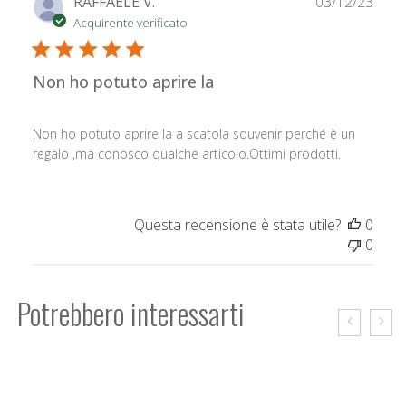
Data
RAFFAELE V.
03/12/23
di
Acquirente verificato
pubb
Non ho potuto aprire la
Non ho potuto aprire la a scatola souvenir perché è un
regalo ,ma conosco qualche articolo.Ottimi prodotti.
Questa recensione è stata utile?
0
0
Potrebbero interessarti