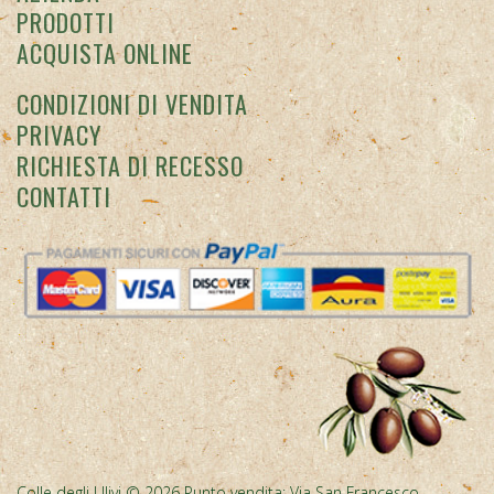
CONTATTI
Colle degli Ulivi © 2026 Punto vendita: Via San Francesco
d'Assisi, 7 - Diano Marina (IM) -
info@colledegliulivi.com
Azienda
Agricola Il Colle degli Ulivi via Sant'Angelo 40, Diano Marina • p.
iva IT01353110081 • CCIAA IM N. 01353110081 • R.E.A. 0119075