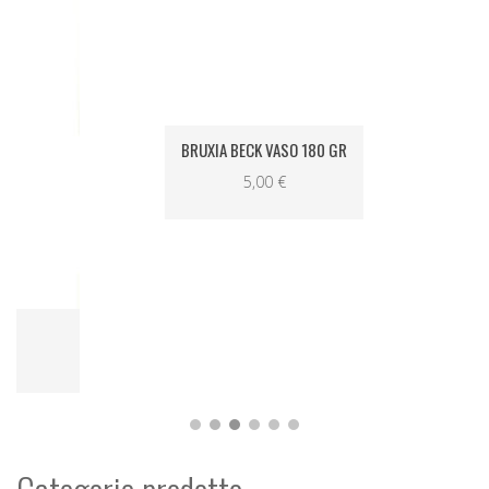
Categorie prodotto
BRUXIA BECK VASO 180 GR
5,00
€
Bomboniere
(22)
Confezioni Regalo
(65)
Natale
(76)
Offerte speciali
(9)
Olio di Oliva Extra Vergine
(46)