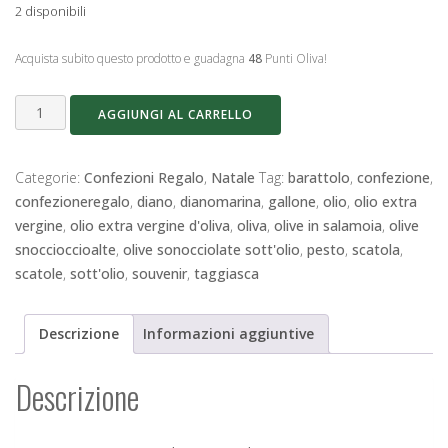
2 disponibili
Acquista subito questo prodotto e guadagna
48
Punti Oliva!
SCATOLA
AGGIUNGI AL CARRELLO
SOUVENIR
colorata
grande
Categorie:
Confezioni Regalo
,
Natale
Tag:
barattolo
,
confezione
,
quantità
confezioneregalo
,
diano
,
dianomarina
,
gallone
,
olio
,
olio extra
vergine
,
olio extra vergine d'oliva
,
oliva
,
olive in salamoia
,
olive
snoccioccioalte
,
olive sonocciolate sott'olio
,
pesto
,
scatola
,
scatole
,
sott'olio
,
souvenir
,
taggiasca
Descrizione
Informazioni aggiuntive
Descrizione