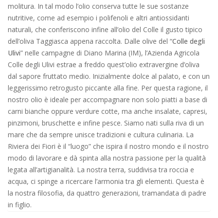
molitura. In tal modo l’olio conserva tutte le sue sostanze
nutritive, come ad esempio i polifenoli e altri antiossidanti
naturali, che conferiscono infine all’olio del Colle il gusto tipico
dell’oliva Taggiasca appena raccolta. Dalle olive del “
Colle degli
Ulivi
” nelle campagne di Diano Marina (IM), l’Azienda Agricola
Colle degli Ulivi estrae a freddo quest’olio extravergine d’oliva
dal sapore fruttato medio. Inizialmente dolce al palato, e con un
leggerissimo retrogusto piccante alla fine. Per questa ragione, il
nostro olio è ideale per accompagnare non solo piatti a base di
carni bianche oppure verdure cotte, ma anche insalate, capresi,
pinzimoni, bruschette e infine pesce. Siamo nati sulla riva di un
mare che da sempre unisce tradizioni e cultura culinaria. La
Riviera dei Fiori è il “luogo” che ispira il nostro mondo e il nostro
modo di lavorare e dà spinta alla nostra passione per la qualità
legata all’artigianalità. La nostra terra, suddivisa tra roccia e
acqua, ci spinge a ricercare l’armonia tra gli elementi. Questa è
la nostra filosofia, da quattro generazioni, tramandata di padre
in figlio.