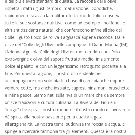
e dei più elevati standard di qualità. La raccolta delle olive
rispetta infatti i giusti tempi di maturazione. Dopodiché,
rapidamente si avvia la molitura. In tal modo l’olio conserva
tutte le sue sostanze nutritive, come ad esempio i polifenoli e
altri antiossidanti naturali, che conferiscono infine all’olio del
Colle il gusto tipico dell’oliva Taggiasca appena raccolta. Dalle
olive del “
Colle degli Ulivi
” nelle campagne di Diano Marina (IM),
l’Azienda Agricola Colle degli Ulivi estrae a freddo quest’olio
extravergine d’oliva dal sapore fruttato medio. Inizialmente
dolce al palato, e con un leggerissimo retrogusto piccante alla
fine. Per questa ragione, il nostro olio è ideale per
accompagnare non solo piatti a base di carni bianche oppure
verdure cotte, ma anche insalate, capresi, pinzimoni, bruschette
e infine pesce. Siamo nati sulla riva di un mare che da sempre
unisce tradizioni e cultura culinaria. La Riviera dei Fiori è il
“luogo” che ispira il nostro mondo e il nostro modo di lavorare e
dà spinta alla nostra passione per la qualità legata
all’artigianalità. La nostra terra, suddivisa tra roccia e acqua, ci
spinge a ricercare l’armonia tra gli elementi. Questa è la nostra