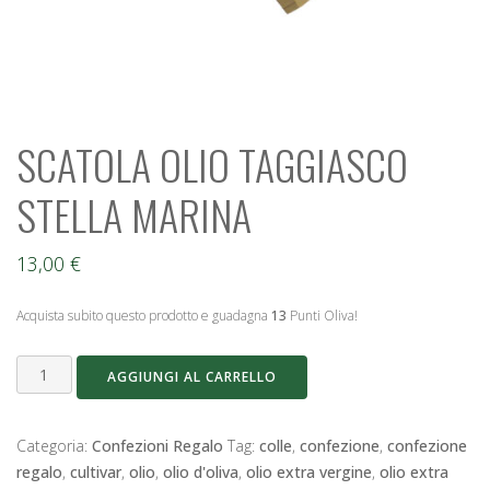
SCATOLA OLIO TAGGIASCO
STELLA MARINA
13,00
€
Acquista subito questo prodotto e guadagna
13
Punti Oliva!
SCATOLA
AGGIUNGI AL CARRELLO
OLIO
TAGGIASCO
STELLA
Categoria:
Confezioni Regalo
Tag:
colle
,
confezione
,
confezione
MARINA
regalo
,
cultivar
,
olio
,
olio d'oliva
,
olio extra vergine
,
olio extra