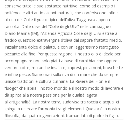
conserva tutte le sue sostanze nutritive, come ad esempio i
polifenoli e altri antiossidanti naturali, che conferiscono infine
all’olio del Colle il gusto tipico dell’oliva Taggiasca appena
raccolta. Dalle olive del “
Colle degli Ulivi
” nelle campagne di
Diano Marina (IM), l’Azienda Agricola Colle degli Ulivi estrae a
freddo quest’olio extravergine d’oliva dal sapore fruttato medio.
Inizialmente dolce al palato, e con un leggerissimo retrogusto
piccante alla fine. Per questa ragione, il nostro olio è ideale per
accompagnare non solo piatti a base di carni bianche oppure
verdure cotte, ma anche insalate, capresi, pinzimoni, bruschette
e infine pesce. Siamo nati sulla riva di un mare che da sempre
unisce tradizioni e cultura culinaria. La Riviera dei Fiori è il
“luogo” che ispira il nostro mondo e il nostro modo di lavorare e
dà spinta alla nostra passione per la qualità legata
all’artigianalità. La nostra terra, suddivisa tra roccia e acqua, ci
spinge a ricercare l’armonia tra gli elementi. Questa è la nostra
filosofia, da quattro generazioni, tramandata di padre in figlio.