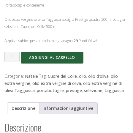
Portabottiglie contenente :
Olio extra vergine di oliva Taggiasca bottiglia Prestige quadra 500ml bottiglia
selezione Cuore del Colle 500 ml.
Acquista subito questo prodotto e guadagna
29
Punti Oliva!
Portabottiglie
AGGIUNGI AL CARRELLO
MIX
quantità
Categoria:
Natale
Tag:
Cuore del Colle
,
olio
,
olio d'oliva
,
olio
extra vergine
,
olio extra vergine di oliva
,
olio extra vergine di
oliva Taggiasca
,
portabottiglie
,
prestige
,
selezione
,
taggiasca
Descrizione
Informazioni aggiuntive
Descrizione