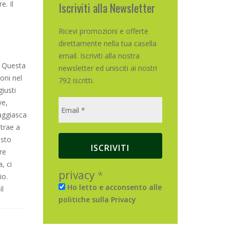
e. Il
Iscriviti alla Newsletter
Ricevi promozioni e offerte
direttamente nella tua casella
email. Iscriviti alla nostra
. Questa
newsletter ed unisciti ai nostri
oni nel
792 iscritti.
giusti
ve,
Taggiasca
strae a
usto
re
, ci
privacy
*
io.
Ho letto e acconsento alle
il
politiche sulla Privacy