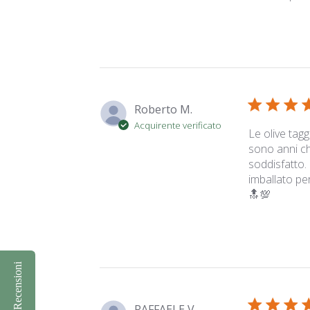
Roberto M.
Acquirente verificato
Le olive tag
sono anni ch
soddisfatto.
imballato per
🔝💯
Recensioni
RAFFAELE V.