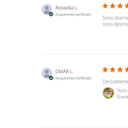
Rossella L.
Acquirente verificato
Sono diverse
sono dizion
OMAR L.
Acquirente verificato
Decisamente
Commenti de
Titol
Grazi