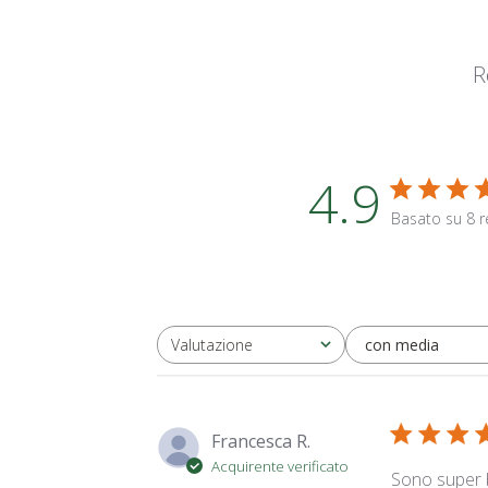
R
4.9
Basato su 8 r
con media
Valutazione
Tutte le valutazioni
Francesca R.
Acquirente verificato
Sono super