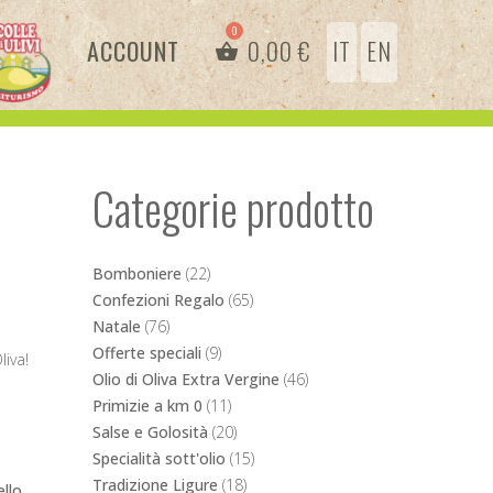
ACCOUNT
0,00
€
IT
EN
Categorie prodotto
Bomboniere
(22)
Confezioni Regalo
(65)
Natale
(76)
Offerte speciali
(9)
liva!
Olio di Oliva Extra Vergine
(46)
Primizie a km 0
(11)
Salse e Golosità
(20)
Specialità sott'olio
(15)
Tradizione Ligure
(18)
ello
,