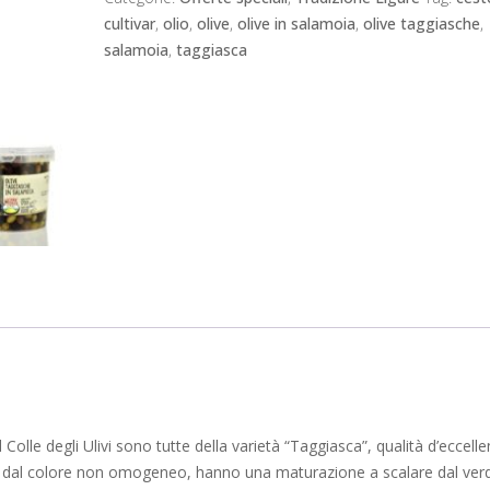
cestello
cultivar
,
olio
,
olive
,
olive in salamoia
,
olive taggiasche
,
1Kg
salamoia
,
taggiasca
quantità
Colle degli Ulivi sono tutte della varietà “Taggiasca”, qualità d’eccell
e dal colore non omogeneo, hanno una maturazione a scalare dal verd