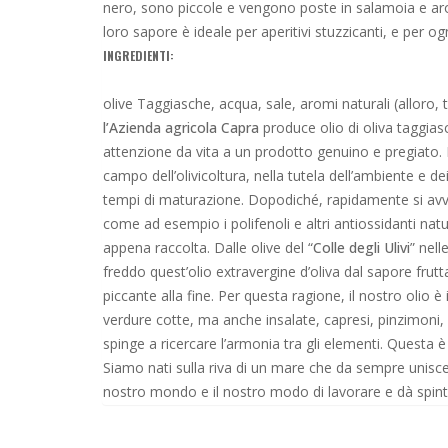
nero, sono piccole e vengono poste in salamoia e arom
loro sapore è ideale per aperitivi stuzzicanti, e per og
INGREDIENTI:
olive Taggiasche, acqua, sale, aromi naturali (alloro, 
l’Azienda agricola Capra
produce olio di oliva taggias
attenzione da vita a un prodotto genuino e pregiato. I
campo dell’olivicoltura, nella tutela dell’ambiente e dei 
tempi di maturazione. Dopodiché, rapidamente si avvia 
come ad esempio i polifenoli e altri antiossidanti natura
appena raccolta. Dalle olive del “
Colle degli Ulivi
” nell
freddo quest’olio extravergine d’oliva dal sapore frut
piccante alla fine. Per questa ragione, il nostro olio
verdure cotte, ma anche insalate, capresi, pinzimoni, 
spinge a ricercare l’armonia tra gli elementi. Questa è
Siamo nati sulla riva di un mare che da sempre unisce tra
nostro mondo e il nostro modo di lavorare e dà spinta a