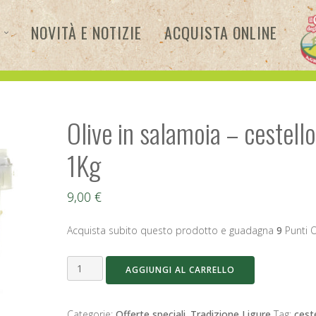
NOVITÀ E NOTIZIE
ACQUISTA ONLINE
Olive in salamoia – cestello
1Kg
9,00
€
Acquista subito questo prodotto e guadagna
9
Punti O
Olive
AGGIUNGI AL CARRELLO
in
salamoia
-
Categorie:
Offerte speciali
,
Tradizione Ligure
Tag:
cest