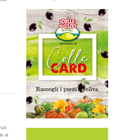
enza
e al