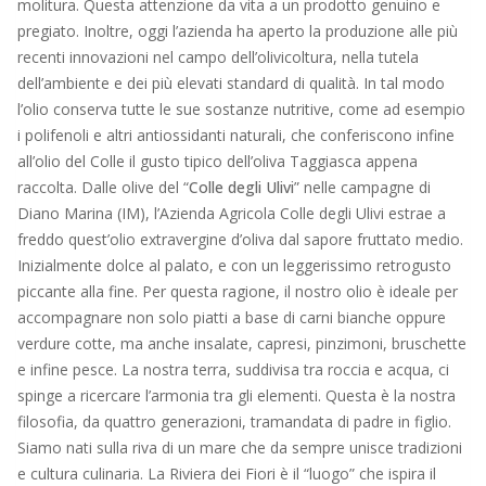
molitura. Questa attenzione da vita a un prodotto genuino e
pregiato. Inoltre, oggi l’azienda ha aperto la produzione alle più
recenti innovazioni nel campo dell’olivicoltura, nella tutela
dell’ambiente e dei più elevati standard di qualità. In tal modo
l’olio conserva tutte le sue sostanze nutritive, come ad esempio
i polifenoli e altri antiossidanti naturali, che conferiscono infine
all’olio del Colle il gusto tipico dell’oliva Taggiasca appena
raccolta. Dalle olive del “
Colle degli Ulivi
” nelle campagne di
Diano Marina (IM), l’Azienda Agricola Colle degli Ulivi estrae a
freddo quest’olio extravergine d’oliva dal sapore fruttato medio.
Inizialmente dolce al palato, e con un leggerissimo retrogusto
piccante alla fine. Per questa ragione, il nostro olio è ideale per
accompagnare non solo piatti a base di carni bianche oppure
verdure cotte, ma anche insalate, capresi, pinzimoni, bruschette
e infine pesce. La nostra terra, suddivisa tra roccia e acqua, ci
spinge a ricercare l’armonia tra gli elementi. Questa è la nostra
filosofia, da quattro generazioni, tramandata di padre in figlio.
Siamo nati sulla riva di un mare che da sempre unisce tradizioni
e cultura culinaria. La Riviera dei Fiori è il “luogo” che ispira il