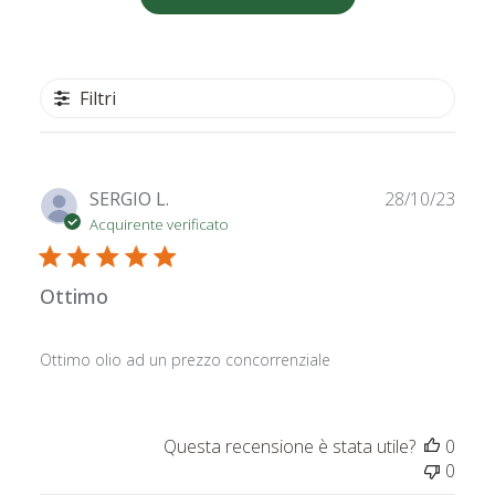
Filtri
Data
SERGIO L.
28/10/23
di
Acquirente verificato
pubb
Ottimo
Ottimo olio ad un prezzo concorrenziale
Questa recensione è stata utile?
0
0