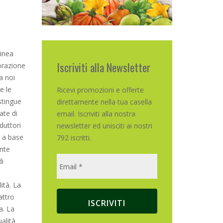
inea
Iscriviti alla Newsletter
torazione
a noi
e le
Ricevi promozioni e offerte
istingue
direttamente nella tua casella
ate di
email. Iscriviti alla nostra
oduttori
newsletter ed unisciti ai nostri
i a base
792 iscritti.
ente
di
ità. La
attro
a. La
ualità