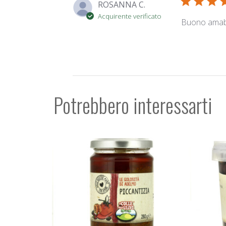
ROSANNA C.
Acquirente verificato
Buono amab
Potrebbero interessarti