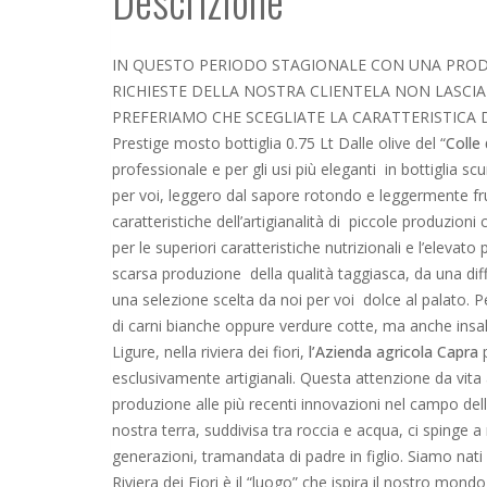
Descrizione
IN QUESTO PERIODO STAGIONALE CON UNA PRODU
RICHIESTE DELLA NOSTRA CLIENTELA NON LASCIA
PREFERIAMO CHE SCEGLIATE LA CARATTERISTICA
Prestige mosto bottiglia 0.75 Lt Dalle olive del “
Colle 
professionale e per gli usi più eleganti in bottiglia sc
per voi, leggero dal sapore rotondo e leggermente fru
caratteristiche dell’artigianalità di piccole produzioni
per le superiori caratteristiche nutrizionali e l’elevat
scarsa produzione della qualità taggiasca, da una diff
una selezione scelta da noi per voi dolce al palato. 
di carni bianche oppure verdure cotte, ma anche insal
Ligure, nella riviera dei fiori,
l’Azienda agricola Capra
p
esclusivamente artigianali. Questa attenzione da vita 
produzione alle più recenti innovazioni nel campo dell’o
nostra terra, suddivisa tra roccia e acqua, ci spinge a 
generazioni, tramandata di padre in figlio. Siamo nati 
Riviera dei Fiori è il “luogo” che ispira il nostro mond