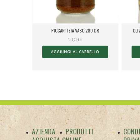
80 GR
OLIVE IN SALAMOIA – CESTELLO 1KG
9,00
€
RELLO
AGGIUNGI AL CARRELLO
AZIENDA
PRODOTTI
CONDI