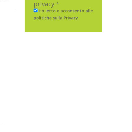
privacy
*
Ho letto e acconsento alle
politiche sulla Privacy