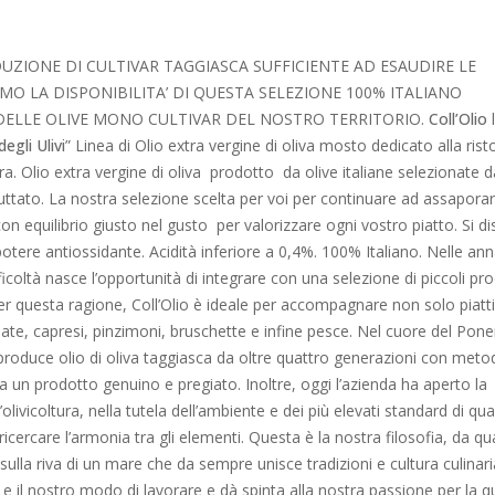
ZIONE DI CULTIVAR TAGGIASCA SUFFICIENTE AD ESAUDIRE LE
MO LA DISPONIBILITA’ DI QUESTA SELEZIONE 100% ITALIANO
 DELLE OLIVE MONO CULTIVAR DEL NOSTRO TERRITORIO.
Coll’Olio
l
degli Ulivi
” Linea di Olio extra vergine di oliva mosto dedicato alla ris
ura. Olio extra vergine di oliva prodotto da olive italiane selezionate d
ttato. La nostra selezione scelta per voi per continuare ad assaporar
 con equilibrio giusto nel gusto per valorizzare ogni vostro piatto. Si d
o potere antiossidante. Acidità inferiore a 0,4%. 100% Italiano. Nelle ann
icoltà nasce l’opportunità di integrare con una selezione di piccoli pr
Per questa ragione, Coll’Olio è ideale per accompagnare non solo piatt
ate, capresi, pinzimoni, bruschette e infine pesce. Nel cuore del Pon
roduce olio di oliva taggiasca da oltre quattro generazioni con meto
a un prodotto genuino e pregiato. Inoltre, oggi l’azienda ha aperto la
livicoltura, nella tutela dell’ambiente e dei più elevati standard di qual
ricercare l’armonia tra gli elementi. Questa è la nostra filosofia, da qu
sulla riva di un mare che da sempre unisce tradizioni e cultura culinari
o e il nostro modo di lavorare e dà spinta alla nostra passione per la q