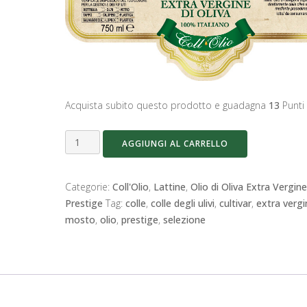
Acquista subito questo prodotto e guadagna
13
Punti 
Coll'Olio
AGGIUNGI AL CARRELLO
linea
Prestige
mosto
Categorie:
Coll'Olio
,
Lattine
,
Olio di Oliva Extra Vergine
bottiglia
Prestige
Tag:
colle
,
colle degli ulivi
,
cultivar
,
extra vergi
0.75
mosto
,
olio
,
prestige
,
selezione
Lt
quantità