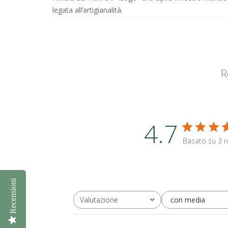
legata all’artigianalità.
R
4.7
Basato su 3 r
Recensioni
con media
Valutazione
Tutte le valutazioni