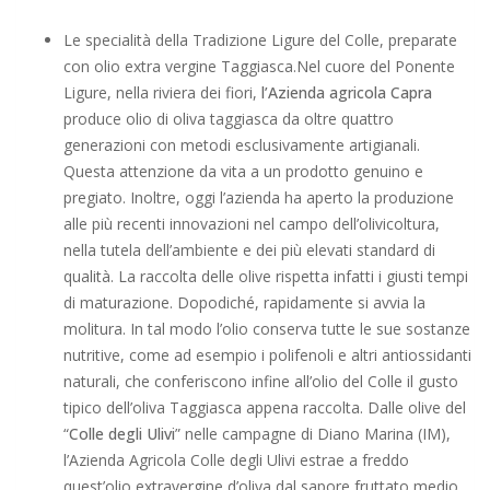
Le specialità della Tradizione Ligure del Colle, preparate
con olio extra vergine Taggiasca.Nel cuore del Ponente
Ligure, nella riviera dei fiori,
l’Azienda agricola Capra
produce olio di oliva taggiasca da oltre quattro
generazioni con metodi esclusivamente artigianali.
Questa attenzione da vita a un prodotto genuino e
pregiato. Inoltre, oggi l’azienda ha aperto la produzione
alle più recenti innovazioni nel campo dell’olivicoltura,
nella tutela dell’ambiente e dei più elevati standard di
qualità. La raccolta delle olive rispetta infatti i giusti tempi
di maturazione. Dopodiché, rapidamente si avvia la
molitura. In tal modo l’olio conserva tutte le sue sostanze
nutritive, come ad esempio i polifenoli e altri antiossidanti
naturali, che conferiscono infine all’olio del Colle il gusto
tipico dell’oliva Taggiasca appena raccolta. Dalle olive del
“
Colle degli Ulivi
” nelle campagne di Diano Marina (IM),
l’Azienda Agricola Colle degli Ulivi estrae a freddo
quest’olio extravergine d’oliva dal sapore fruttato medio.