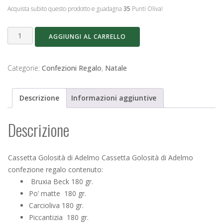
Acquista subito questo prodotto e guadagna
35
Punti Oliva!
Cassetta
AGGIUNGI AL CARRELLO
Golosità
di
Adelmo
Categorie:
Confezioni Regalo
,
Natale
quantità
Descrizione
Informazioni aggiuntive
Descrizione
Cassetta Golosità di Adelmo Cassetta Golosità di Adelmo
confezione regalo contenuto:
Bruxia Beck 180 gr.
Po’ matte 180 gr.
Carcioliva 180 gr.
Piccantizia 180 gr.