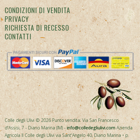
CONTATTI
Colle degli Ulivi © 2026 Punto vendita: Via San Francesco
d'Assisi, 7 - Diano Marina (IM) -
info@colledegliulivi.com
Azienda
Agricola Il Colle degli Ulivi via Sant'Angelo 40, Diano Marina • p.
iva IT01353110081 • CCIAA IM N. 01353110081 • R.E.A. 0119075