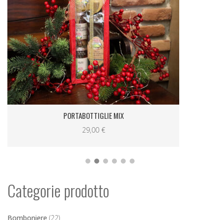
VALIGETTA NATALIZIA BIS TAGGIASCA
13,00
€
Categorie prodotto
Bomboniere
(22)
Confezioni Regalo
(65)
Natale
(76)
Offerte speciali
(9)
Olio di Oliva Extra Vergine
(46)