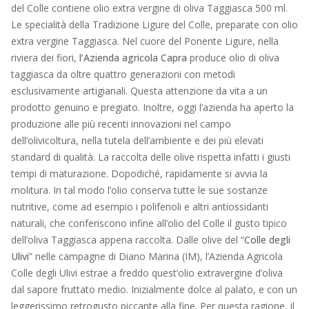
del Colle contiene olio extra vergine di oliva Taggiasca 500 ml.
Le specialità della Tradizione Ligure del Colle, preparate con olio
extra vergine Taggiasca. Nel cuore del Ponente Ligure, nella
riviera dei fiori,
l’Azienda agricola Capra
produce olio di oliva
taggiasca da oltre quattro generazioni con metodi
esclusivamente artigianali. Questa attenzione da vita a un
prodotto genuino e pregiato. Inoltre, oggi l’azienda ha aperto la
produzione alle più recenti innovazioni nel campo
dell’olivicoltura, nella tutela dell’ambiente e dei più elevati
standard di qualità. La raccolta delle olive rispetta infatti i giusti
tempi di maturazione. Dopodiché, rapidamente si avvia la
molitura. In tal modo l’olio conserva tutte le sue sostanze
nutritive, come ad esempio i polifenoli e altri antiossidanti
naturali, che conferiscono infine all’olio del Colle il gusto tipico
dell’oliva Taggiasca appena raccolta. Dalle olive del “
Colle degli
Ulivi
” nelle campagne di Diano Marina (IM), l’Azienda Agricola
Colle degli Ulivi estrae a freddo quest’olio extravergine d’oliva
dal sapore fruttato medio. Inizialmente dolce al palato, e con un
leggerissimo retrogusto piccante alla fine. Per questa ragione, il