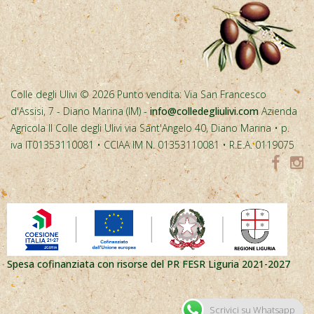
Colle degli Ulivi © 2026 Punto vendita: Via San Francesco
d'Assisi, 7 - Diano Marina (IM) -
info@colledegliulivi.com
Azienda
Agricola Il Colle degli Ulivi via Sant'Angelo 40, Diano Marina • p.
iva IT01353110081 • CCIAA IM N. 01353110081 • R.E.A. 0119075
Spesa cofinanziata con risorse del PR FESR Liguria 2021-2027
Scrivici su Whatsapp