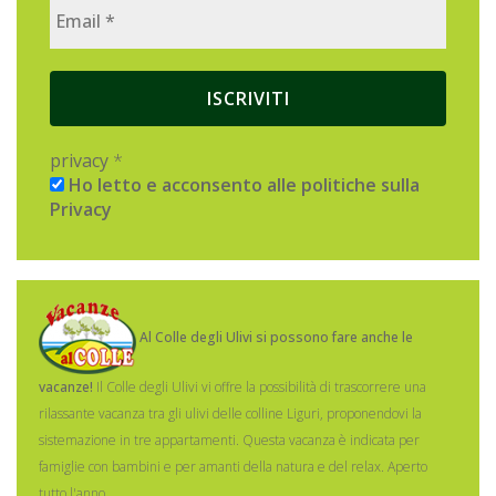
privacy
*
Ho letto e acconsento alle politiche sulla
Privacy
Al Colle degli Ulivi si possono fare anche le
vacanze!
Il Colle degli Ulivi vi offre la possibilità di trascorrere una
rilassante vacanza tra gli ulivi delle colline Liguri, proponendovi la
sistemazione in tre appartamenti.
Questa vacanza è indicata per
famiglie con bambini e per amanti della natura e del relax. Aperto
tutto l'anno.