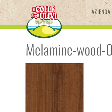
Skip
to
AZIENDA
content
Melamine-wood-