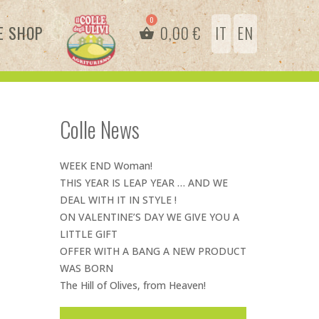
E SHOP
0,00
€
IT
EN
Colle News
WEEK END Woman!
THIS YEAR IS LEAP YEAR … AND WE
DEAL WITH IT IN STYLE !
ON VALENTINE’S DAY WE GIVE YOU A
LITTLE GIFT
OFFER WITH A BANG A NEW PRODUCT
WAS BORN
The Hill of Olives, from Heaven!