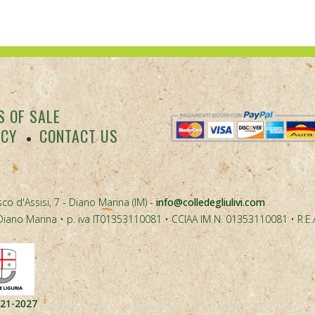
 OF SALE
ACY
CONTACT US
co d'Assisi, 7 - Diano Marina (IM) -
info@colledegliulivi.com
40, Diano Marina • p. iva IT01353110081 • CCIAA IM N. 01353110081 • R.E
021-2027