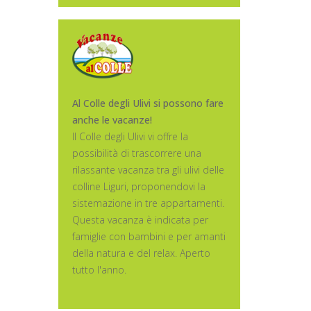
Al Colle degli Ulivi si possono fare
anche le vacanze!
Il Colle degli Ulivi vi offre la
possibilità di trascorrere una
rilassante vacanza tra gli ulivi delle
colline Liguri, proponendovi la
sistemazione in tre appartamenti.
Questa vacanza è indicata per
famiglie con bambini e per amanti
della natura e del relax. Aperto
tutto l'anno.