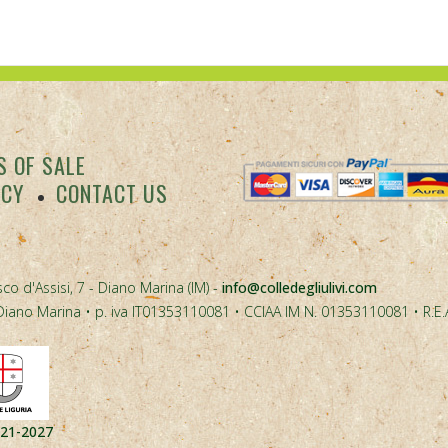
 OF SALE
ACY
CONTACT US
co d'Assisi, 7 - Diano Marina (IM) -
info@colledegliulivi.com
40, Diano Marina • p. iva IT01353110081 • CCIAA IM N. 01353110081 • R.E
021-2027