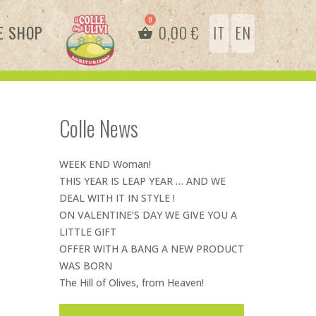
E SHOP
0,00
€
IT
EN
Colle News
WEEK END Woman!
THIS YEAR IS LEAP YEAR … AND WE
DEAL WITH IT IN STYLE !
ON VALENTINE’S DAY WE GIVE YOU A
LITTLE GIFT
OFFER WITH A BANG A NEW PRODUCT
WAS BORN
The Hill of Olives, from Heaven!