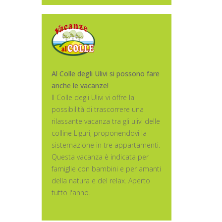
Al Colle degli Ulivi si possono fare
anche le vacanze!
Il Colle degli Ulivi vi offre la
possibilità di trascorrere una
rilassante vacanza tra gli ulivi delle
colline Liguri, proponendovi la
sistemazione in tre appartamenti.
Questa vacanza è indicata per
famiglie con bambini e per amanti
della natura e del relax. Aperto
tutto l'anno.