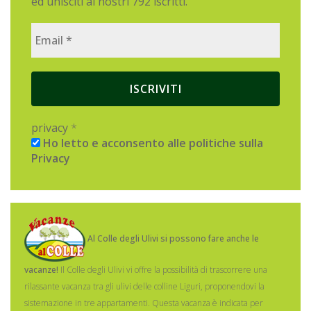
ed unisciti ai nostri 792 iscritti.
privacy
*
Ho letto e acconsento alle politiche sulla
Privacy
Al Colle degli Ulivi si possono fare anche le
vacanze!
Il Colle degli Ulivi vi offre la possibilità di trascorrere una
rilassante vacanza tra gli ulivi delle colline Liguri, proponendovi la
sistemazione in tre appartamenti.
Questa vacanza è indicata per