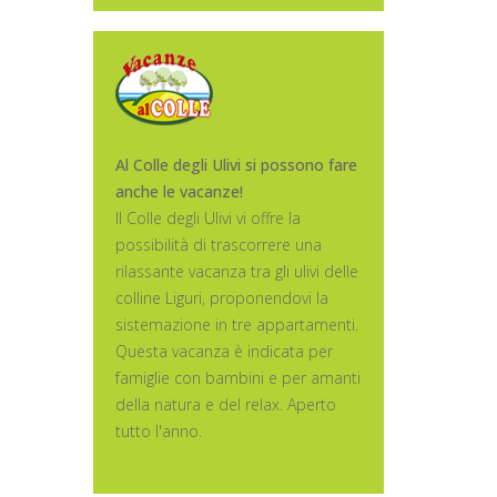
Al Colle degli Ulivi si possono fare
anche le vacanze!
Il Colle degli Ulivi vi offre la
possibilità di trascorrere una
rilassante vacanza tra gli ulivi delle
colline Liguri, proponendovi la
sistemazione in tre appartamenti.
Questa vacanza è indicata per
famiglie con bambini e per amanti
della natura e del relax. Aperto
tutto l'anno.