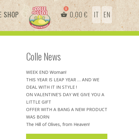
E SHOP
0,00
€
IT
EN
Colle News
WEEK END Woman!
THIS YEAR IS LEAP YEAR … AND WE
DEAL WITH IT IN STYLE !
ON VALENTINE’S DAY WE GIVE YOU A
LITTLE GIFT
OFFER WITH A BANG A NEW PRODUCT
WAS BORN
The Hill of Olives, from Heaven!