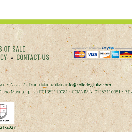
 OF SALE
ACY
CONTACT US
co d'Assisi, 7 - Diano Marina (IM) -
info@colledegliulivi.com
40, Diano Marina • p. iva IT01353110081 • CCIAA IM N. 01353110081 • R.E
021-2027