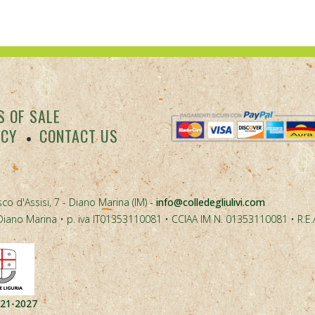
 OF SALE
ACY
CONTACT US
co d'Assisi, 7 - Diano Marina (IM) -
info@colledegliulivi.com
40, Diano Marina • p. iva IT01353110081 • CCIAA IM N. 01353110081 • R.E
021-2027