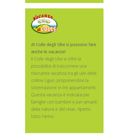
Al Colle degli Ulivi si possono fare
anche le vacanze!
Il Colle degli Ulivi vi offre la
possibilità di trascorrere una
rilassante vacanza tra gli ulivi delle
colline Liguri, proponendovi la
sistemazione in tre appartamenti.
Questa vacanza è indicata per
famiglie con bambini e per amanti
della natura e del relax. Aperto
tutto l'anno.