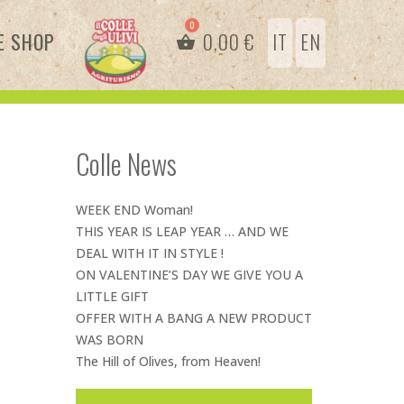
E SHOP
0,00
€
IT
EN
Colle News
WEEK END Woman!
THIS YEAR IS LEAP YEAR … AND WE
DEAL WITH IT IN STYLE !
ON VALENTINE’S DAY WE GIVE YOU A
LITTLE GIFT
OFFER WITH A BANG A NEW PRODUCT
WAS BORN
The Hill of Olives, from Heaven!