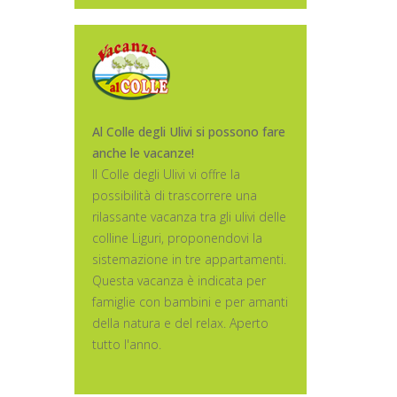
Al Colle degli Ulivi si possono fare
anche le vacanze!
Il Colle degli Ulivi vi offre la
possibilità di trascorrere una
rilassante vacanza tra gli ulivi delle
colline Liguri, proponendovi la
sistemazione in tre appartamenti.
Questa vacanza è indicata per
famiglie con bambini e per amanti
della natura e del relax. Aperto
tutto l'anno.