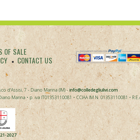
 OF SALE
ACY
CONTACT US
co d'Assisi, 7 - Diano Marina (IM) -
info@colledegliulivi.com
40, Diano Marina • p. iva IT01353110081 • CCIAA IM N. 01353110081 • R.E
021-2027