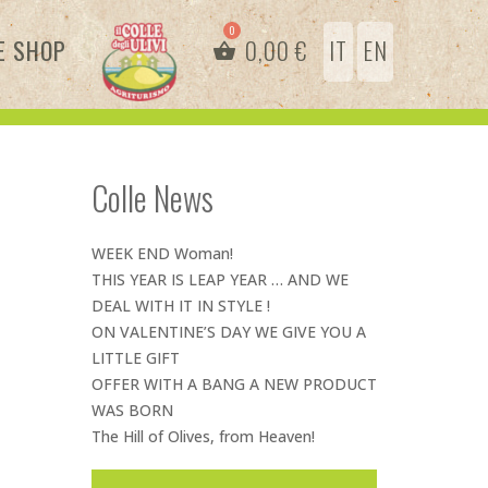
E SHOP
0,00
€
IT
EN
Colle News
WEEK END Woman!
THIS YEAR IS LEAP YEAR … AND WE
DEAL WITH IT IN STYLE !
ON VALENTINE’S DAY WE GIVE YOU A
LITTLE GIFT
OFFER WITH A BANG A NEW PRODUCT
WAS BORN
The Hill of Olives, from Heaven!