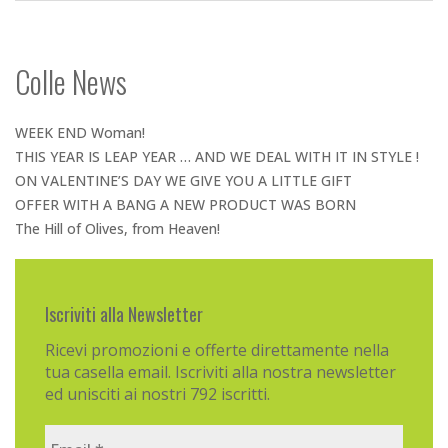
Colle News
WEEK END Woman!
THIS YEAR IS LEAP YEAR … AND WE DEAL WITH IT IN STYLE !
ON VALENTINE’S DAY WE GIVE YOU A LITTLE GIFT
OFFER WITH A BANG A NEW PRODUCT WAS BORN
The Hill of Olives, from Heaven!
Iscriviti alla Newsletter
Ricevi promozioni e offerte direttamente nella
tua casella email. Iscriviti alla nostra newsletter
ed unisciti ai nostri 792 iscritti.