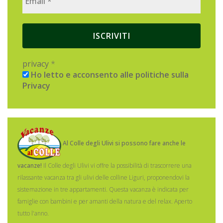
privacy
*
Ho letto e acconsento alle politiche sulla
Privacy
Al Colle degli Ulivi si possono fare anche le
vacanze!
Il Colle degli Ulivi vi offre la possibilità di trascorrere una
rilassante vacanza tra gli ulivi delle colline Liguri, proponendovi la
sistemazione in tre appartamenti.
Questa vacanza è indicata per
famiglie con bambini e per amanti della natura e del relax. Aperto
tutto l'anno.