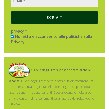
privacy
*
Ho letto e acconsento alle politiche sulla
Privacy
Al Colle degli Ulivi si possono fare anche le
vacanze!
Il Colle degli Ulivi vi offre la possibilità di trascorrere una
rilassante vacanza tra gli ulivi delle colline Liguri, proponendovi la
sistemazione in tre appartamenti.
Questa vacanza è indicata per
famiglie con bambini e per amanti della natura e del relax. Aperto
tutto l'anno.