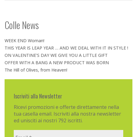
Colle News
WEEK END Woman!
THIS YEAR IS LEAP YEAR … AND WE DEAL WITH IT IN STYLE !
ON VALENTINE’S DAY WE GIVE YOU A LITTLE GIFT
OFFER WITH A BANG A NEW PRODUCT WAS BORN
The Hill of Olives, from Heaven!
Iscriviti alla Newsletter
Ricevi promozioni e offerte direttamente nella
tua casella email. Iscriviti alla nostra newsletter
ed unisciti ai nostri 792 iscritti.