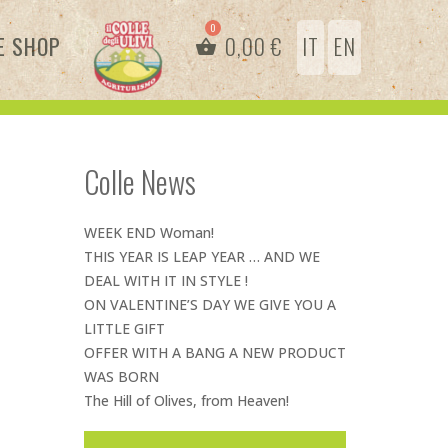
E SHOP
0,00
€
IT
EN
Colle News
WEEK END Woman!
THIS YEAR IS LEAP YEAR … AND WE
DEAL WITH IT IN STYLE !
ON VALENTINE’S DAY WE GIVE YOU A
LITTLE GIFT
OFFER WITH A BANG A NEW PRODUCT
WAS BORN
The Hill of Olives, from Heaven!