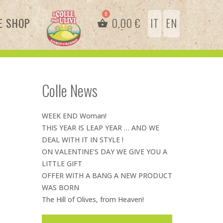
E SHOP
0,00
€
IT
EN
Colle News
WEEK END Woman!
THIS YEAR IS LEAP YEAR … AND WE
DEAL WITH IT IN STYLE !
ON VALENTINE’S DAY WE GIVE YOU A
LITTLE GIFT
OFFER WITH A BANG A NEW PRODUCT
WAS BORN
The Hill of Olives, from Heaven!