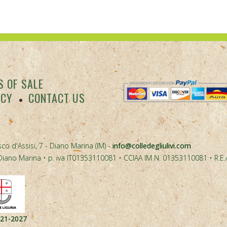
 OF SALE
ACY
CONTACT US
co d'Assisi, 7 - Diano Marina (IM) -
info@colledegliulivi.com
40, Diano Marina • p. iva IT01353110081 • CCIAA IM N. 01353110081 • R.E
021-2027