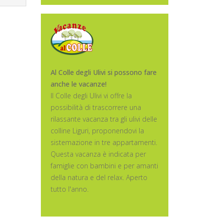
Al Colle degli Ulivi si possono fare
anche le vacanze!
Il Colle degli Ulivi vi offre la
possibilità di trascorrere una
rilassante vacanza tra gli ulivi delle
colline Liguri, proponendovi la
sistemazione in tre appartamenti.
Questa vacanza è indicata per
famiglie con bambini e per amanti
della natura e del relax. Aperto
tutto l'anno.