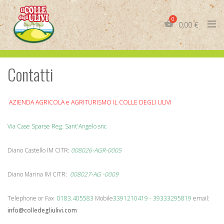
Skip
to
0,00
€
content
Contatti
IT
EN
AZIENDA AGRICOLA e AGRITURISMO IL COLLE DEGLI ULIVI
Via Case Sparse Reg. Sant'Angelo snc
Diano Castello IM CITR:
008026-AGR-0005
Diano Marina IM CITR:
008027-AG -0009
Telephone or Fax
0183.405583
Mobile
3391210419 - 39333295819
email:
info@colledegliulivi.com