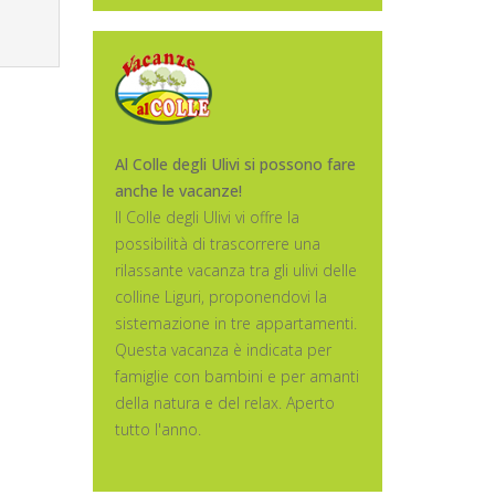
Al Colle degli Ulivi si possono fare
anche le vacanze!
Il Colle degli Ulivi vi offre la
possibilità di trascorrere una
rilassante vacanza tra gli ulivi delle
colline Liguri, proponendovi la
sistemazione in tre appartamenti.
Questa vacanza è indicata per
famiglie con bambini e per amanti
della natura e del relax. Aperto
tutto l'anno.