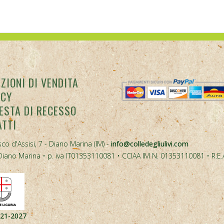
ZIONI DI VENDITA
ACY
ESTA DI RECESSO
ATTI
co d'Assisi, 7 - Diano Marina (IM) -
info@colledegliulivi.com
40, Diano Marina • p. iva IT01353110081 • CCIAA IM N. 01353110081 • R.E
021-2027