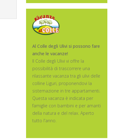
Al Colle degli Ulivi si possono fare
anche le vacanze!
Il Colle degli Ulivi vi offre la
possibilità di trascorrere una
rilassante vacanza tra gli ulivi delle
colline Liguri, proponendovi la
sistemazione in tre appartamenti.
Questa vacanza è indicata per
famiglie con bambini e per amanti
della natura e del relax. Aperto
tutto l'anno.