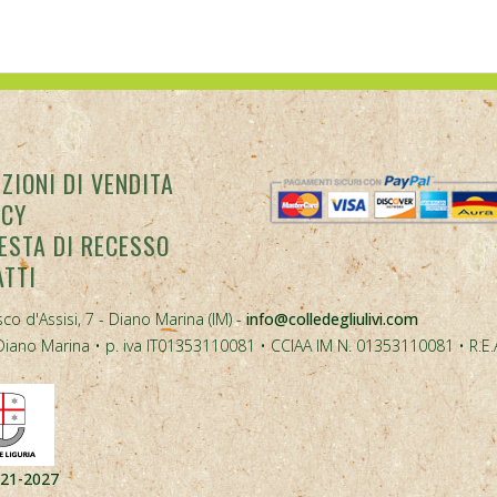
ZIONI DI VENDITA
ACY
ESTA DI RECESSO
ATTI
co d'Assisi, 7 - Diano Marina (IM) -
info@colledegliulivi.com
40, Diano Marina • p. iva IT01353110081 • CCIAA IM N. 01353110081 • R.E
021-2027