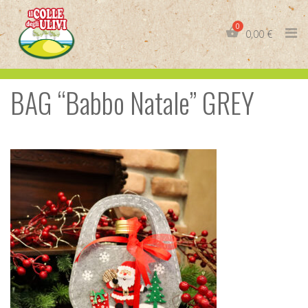
Skip
to
0,00
€
content
BAG “Babbo Natale” GREY
IT
EN