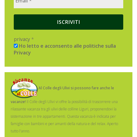
privacy
*
Ho letto e acconsento alle politiche sulla
Privacy
Al Colle degli Ulivi si possono fare anche le
vacanze!
Il Colle degli Ulivi vi offre la possibilità di trascorrere una
rilassante vacanza tra gli ulivi delle colline Liguri, proponendovi la
sistemazione in tre appartamenti.
Questa vacanza è indicata per
famiglie con bambini e per amanti della natura e del relax. Aperto
tutto l'anno.