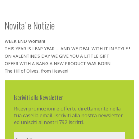
Novita’ e Notizie
WEEK END Woman!
THIS YEAR IS LEAP YEAR … AND WE DEAL WITH IT IN STYLE !
ON VALENTINE’S DAY WE GIVE YOU A LITTLE GIFT
OFFER WITH A BANG A NEW PRODUCT WAS BORN
The Hill of Olives, from Heaven!
Iscriviti alla Newsletter
Ricevi promozioni e offerte direttamente nella
tua casella email. Iscriviti alla nostra newsletter
ed unisciti ai nostri 792 iscritti.