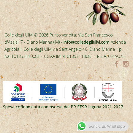
Colle degli Ulivi © 2026 Punto vendita: Via San Francesco
d'Assisi, 7 - Diano Marina (IM) -
info@colledegliulivi.com
Azienda
Agricola Il Colle degli Ulivi via Sant'Angelo 40, Diano Marina • p.
iva IT01353110081 • CCIAA IM N. 01353110081 • R.E.A. 0119075
Spesa cofinanziata con risorse del PR FESR Liguria 2021-2027
Scrivici su Whatsapp