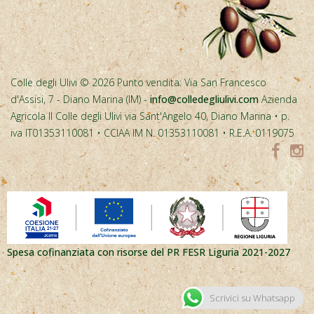
Colle degli Ulivi © 2026 Punto vendita: Via San Francesco
d'Assisi, 7 - Diano Marina (IM) -
info@colledegliulivi.com
Azienda
Agricola Il Colle degli Ulivi via Sant'Angelo 40, Diano Marina • p.
iva IT01353110081 • CCIAA IM N. 01353110081 • R.E.A. 0119075
Spesa cofinanziata con risorse del PR FESR Liguria 2021-2027
Scrivici su Whatsapp