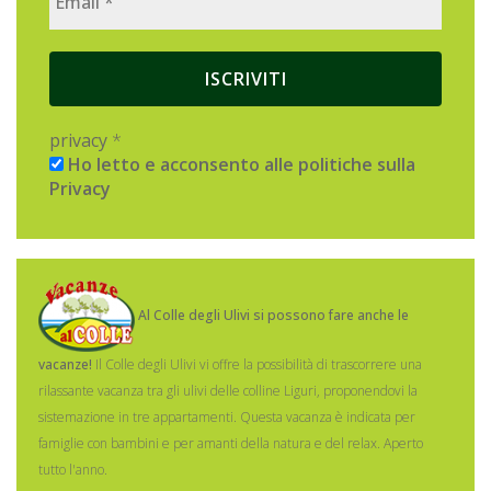
privacy
*
Ho letto e acconsento alle politiche sulla
Privacy
Al Colle degli Ulivi si possono fare anche le
vacanze!
Il Colle degli Ulivi vi offre la possibilità di trascorrere una
rilassante vacanza tra gli ulivi delle colline Liguri, proponendovi la
sistemazione in tre appartamenti.
Questa vacanza è indicata per
famiglie con bambini e per amanti della natura e del relax. Aperto
tutto l'anno.