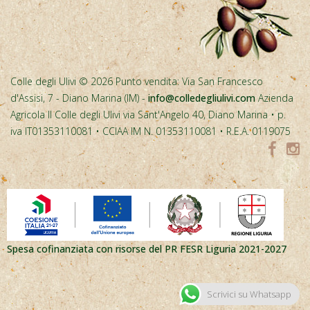
Colle degli Ulivi © 2026 Punto vendita: Via San Francesco
d'Assisi, 7 - Diano Marina (IM) -
info@colledegliulivi.com
Azienda
Agricola Il Colle degli Ulivi via Sant'Angelo 40, Diano Marina • p.
iva IT01353110081 • CCIAA IM N. 01353110081 • R.E.A. 0119075
Spesa cofinanziata con risorse del PR FESR Liguria 2021-2027
Scrivici su Whatsapp