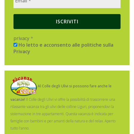
privacy
*
Ho letto e acconsento alle politiche sulla
Privacy
Al Colle degli Ulivi si possono fare anche le
vacanze!
Il Colle degli Ulivi vi offre la possibilità di trascorrere una
rilassante vacanza tra gli ulivi delle colline Liguri, proponendovi la
sistemazione in tre appartamenti.
Questa vacanza è indicata per
famiglie con bambini e per amanti della natura e del relax. Aperto
tutto l'anno.