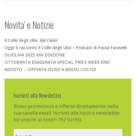
Novita’ e Notizie
Il Colle degli Ulivi, dal Cielo!
Oggi ti racconto il Colle degli Ulivi – Podcast di Paola Faravelli
OLIOLIVA 2025 XXV EDIZIONE
OTTOBRATA ESAGERATA SPECIAL PRICE WEEK END
AGOSTO … OFFERTA OLIVE A BASSO COSTO!
Iscriviti alla Newsletter
Ricevi promozioni e offerte direttamente nella
tua casella email. Iscriviti alla nostra newsletter
ed unisciti ai nostri 792 iscritti.