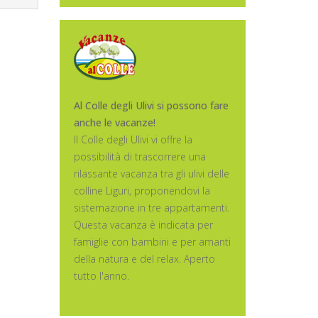
Al Colle degli Ulivi si possono fare
anche le vacanze!
Il Colle degli Ulivi vi offre la
possibilità di trascorrere una
rilassante vacanza tra gli ulivi delle
colline Liguri, proponendovi la
sistemazione in tre appartamenti.
Questa vacanza è indicata per
famiglie con bambini e per amanti
della natura e del relax. Aperto
tutto l'anno.