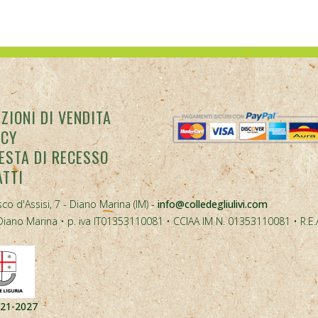
ZIONI DI VENDITA
ACY
ESTA DI RECESSO
ATTI
co d'Assisi, 7 - Diano Marina (IM) -
info@colledegliulivi.com
40, Diano Marina • p. iva IT01353110081 • CCIAA IM N. 01353110081 • R.E
021-2027