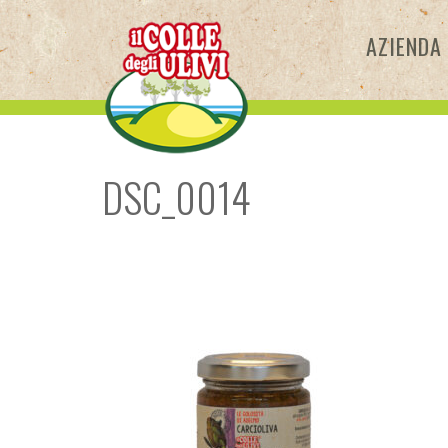
Skip
to
AZIENDA
content
DSC_0014