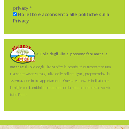
privacy
*
Ho letto e acconsento alle politiche sulla
Privacy
Al Colle degli Ulivi si possono fare anche le
vacanze!
Il Colle degli Ulivi vi offre la possibilità di trascorrere una
rilassante vacanza tra gli ulivi delle colline Liguri, proponendovi la
sistemazione in tre appartamenti.
Questa vacanza è indicata per
famiglie con bambini e per amanti della natura e del relax. Aperto
tutto l'anno.