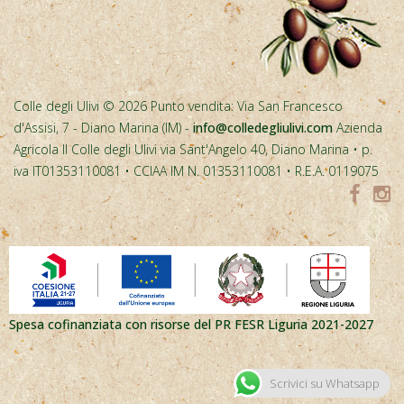
Colle degli Ulivi © 2026 Punto vendita: Via San Francesco
d'Assisi, 7 - Diano Marina (IM) -
info@colledegliulivi.com
Azienda
Agricola Il Colle degli Ulivi via Sant'Angelo 40, Diano Marina • p.
iva IT01353110081 • CCIAA IM N. 01353110081 • R.E.A. 0119075
Spesa cofinanziata con risorse del PR FESR Liguria 2021-2027
Scrivici su Whatsapp