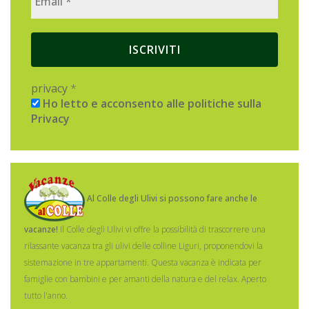
privacy
*
Ho letto e acconsento alle politiche sulla
Privacy
Al Colle degli Ulivi si possono fare anche le
vacanze!
Il Colle degli Ulivi vi offre la possibilità di trascorrere una
rilassante vacanza tra gli ulivi delle colline Liguri, proponendovi la
sistemazione in tre appartamenti.
Questa vacanza è indicata per
famiglie con bambini e per amanti della natura e del relax. Aperto
tutto l'anno.