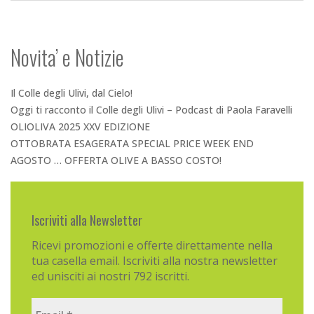
Novita’ e Notizie
Il Colle degli Ulivi, dal Cielo!
Oggi ti racconto il Colle degli Ulivi – Podcast di Paola Faravelli
OLIOLIVA 2025 XXV EDIZIONE
OTTOBRATA ESAGERATA SPECIAL PRICE WEEK END
AGOSTO … OFFERTA OLIVE A BASSO COSTO!
Iscriviti alla Newsletter
Ricevi promozioni e offerte direttamente nella
tua casella email. Iscriviti alla nostra newsletter
ed unisciti ai nostri 792 iscritti.