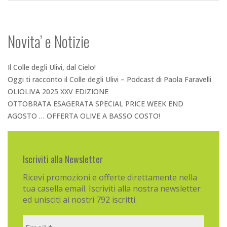
Novita’ e Notizie
Il Colle degli Ulivi, dal Cielo!
Oggi ti racconto il Colle degli Ulivi – Podcast di Paola Faravelli
OLIOLIVA 2025 XXV EDIZIONE
OTTOBRATA ESAGERATA SPECIAL PRICE WEEK END
AGOSTO … OFFERTA OLIVE A BASSO COSTO!
Iscriviti alla Newsletter
Ricevi promozioni e offerte direttamente nella
tua casella email. Iscriviti alla nostra newsletter
ed unisciti ai nostri 792 iscritti.