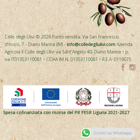
Colle degli Ulivi © 2026 Punto vendita: Via San Francesco
d'Assisi, 7 - Diano Marina (IM) -
info@colledegliulivi.com
Azienda
Agricola Il Colle degli Ulivi via Sant'Angelo 40, Diano Marina • p.
iva IT01353110081 • CCIAA IM N. 01353110081 • R.E.A. 0119075
Spesa cofinanziata con risorse del PR FESR Liguria 2021-2027
Scrivici su Whatsapp