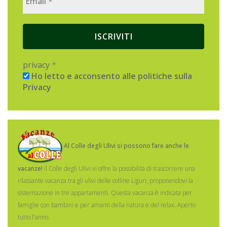
privacy
*
Ho letto e acconsento alle politiche sulla
Privacy
Al Colle degli Ulivi si possono fare anche le
vacanze!
Il Colle degli Ulivi vi offre la possibilità di trascorrere una
rilassante vacanza tra gli ulivi delle colline Liguri, proponendovi la
sistemazione in tre appartamenti.
Questa vacanza è indicata per
famiglie con bambini e per amanti della natura e del relax. Aperto
tutto l'anno.