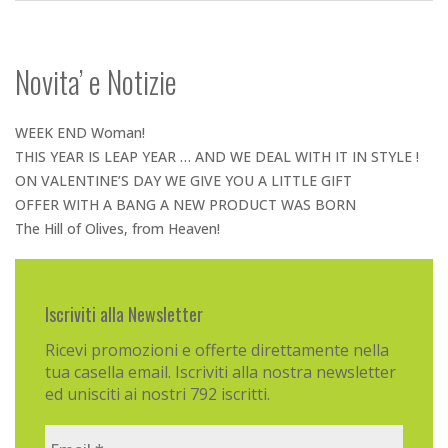
Novita’ e Notizie
WEEK END Woman!
THIS YEAR IS LEAP YEAR … AND WE DEAL WITH IT IN STYLE !
ON VALENTINE’S DAY WE GIVE YOU A LITTLE GIFT
OFFER WITH A BANG A NEW PRODUCT WAS BORN
The Hill of Olives, from Heaven!
Iscriviti alla Newsletter
Ricevi promozioni e offerte direttamente nella
tua casella email. Iscriviti alla nostra newsletter
ed unisciti ai nostri 792 iscritti.