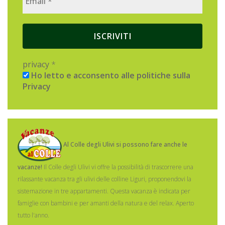
privacy
*
Ho letto e acconsento alle politiche sulla
Privacy
Al Colle degli Ulivi si possono fare anche le
vacanze!
Il Colle degli Ulivi vi offre la possibilità di trascorrere una
rilassante vacanza tra gli ulivi delle colline Liguri, proponendovi la
sistemazione in tre appartamenti.
Questa vacanza è indicata per
famiglie con bambini e per amanti della natura e del relax. Aperto
tutto l'anno.