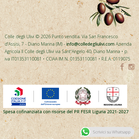
Colle degli Ulivi © 2026 Punto vendita: Via San Francesco
d'Assisi, 7 - Diano Marina (IM) -
info@colledegliulivi.com
Azienda
Agricola Il Colle degli Ulivi via Sant'Angelo 40, Diano Marina • p.
iva IT01353110081 • CCIAA IM N. 01353110081 • R.E.A. 0119075
Spesa cofinanziata con risorse del PR FESR Liguria 2021-2027
Scrivici su Whatsapp