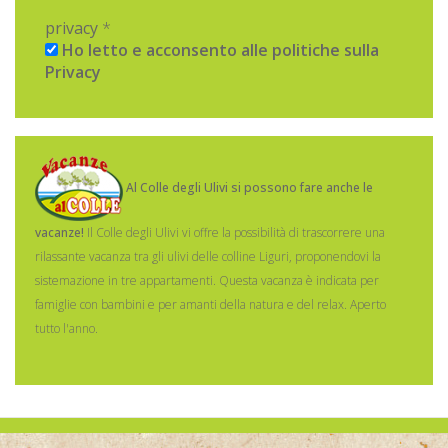
privacy
*
Ho letto e acconsento alle politiche sulla
Privacy
Al Colle degli Ulivi si possono fare anche le
vacanze!
Il Colle degli Ulivi vi offre la possibilità di trascorrere una
rilassante vacanza tra gli ulivi delle colline Liguri, proponendovi la
sistemazione in tre appartamenti.
Questa vacanza è indicata per
famiglie con bambini e per amanti della natura e del relax. Aperto
tutto l'anno.